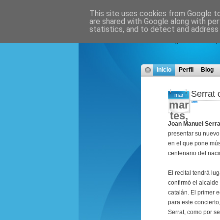
This site uses cookies from Google to 
are shared with Google along with per
Blog de O
statistics, and to detect and address
Este blog se ha creado p
Inicio
Perfil
Blog
Serrat 
mar
mar
tes,
Joan Manuel Serra
presentar su nuevo 
en el que pone mús
centenario del naci
El recital tendrá lu
confirmó el alcalde
catalán. El primer 
para este concierto
Serrat, como por s