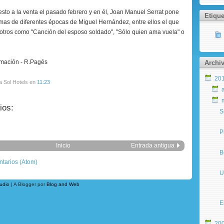
esto a la venta el pasado febrero y en él, Joan Manuel Serrat pone
Etique
mas de diferentes épocas de Miguel Hernández, entre ellos el que
y otros como "Canción del esposo soldado", "Sólo quien ama vuela" o
ormación - R.Pagés
Archiv
20
a Sol Hotels
en
11:23
ios:
S
P
Inicio
Entrada antigua
B
ntarios (Atom)
U
udio
| A Blogger por
Blog and Web
E
20