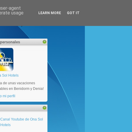
 user-agent
nerate usage
LEARN MORE
GOT IT
darnos a mejorar día a día.
 personales
 Sol Hotels
uta de unas vacaciones
dables en Benidorm y Denia!
o mi perfil
Canal Youtube de Ona Sol
Hotels