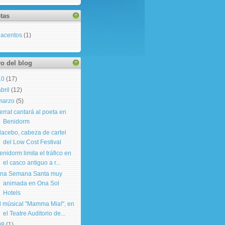
tas
acentos
(1)
o del blog
10
(
17
)
abril
(
12
)
marzo
(
5
)
errat cantará al poeta en
Benidorm
lacebo, cabeza de cartel
del Low Cost Festival
enidorm limita el tráfico en
el casco antiguo a r...
na Semana Santa muy
animada en Ona Sol
Hotels
l músical "Mamma Mia!", en
el Teatre Auditorio de...
08
(
1
)