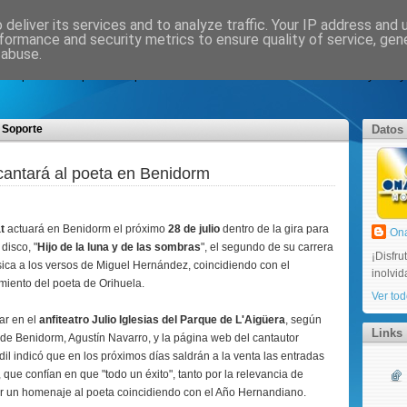
deliver its services and to analyze traffic. Your IP address and
formance and security metrics to ensure quality of service, ge
na Sol Hotels
 abuse.
ara que ustedes puedan expresar sus comentarios sobre nuestros hoteles y así ayu
Soporte
Datos
cantará al poeta en Benidorm
t
actuará en Benidorm el próximo
28 de julio
dentro de la gira para
Ona
disco, "
Hijo de la luna y de las sombras
", el segundo de su carrera
¡Disfr
ica a los versos de Miguel Hernández, coincidiendo con el
inolvi
miento del poeta de Orihuela.
Ver tod
gar en el
anfiteatro Julio Iglesias del Parque de L'Aigüera
, según
Links
 de Benidorm, Agustín Navarro, y la página web del cantautor
edil indicó que en los próximos días saldrán a la venta las entradas
, que confían en que "todo un éxito", tanto por la relevancia de
er un homenaje al poeta coincidiendo con el Año Hernandiano.