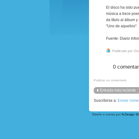
El disco ha sido pu
música a trece poe
da título al álbum 
"Uno de aquellos".
Fuente: Diario Inf
Publicado por On
0 comentar
Publicar un comentario
Entrada más reciente
Suscribirse a:
Enviar come
Diseño e iconos por
N.Design St